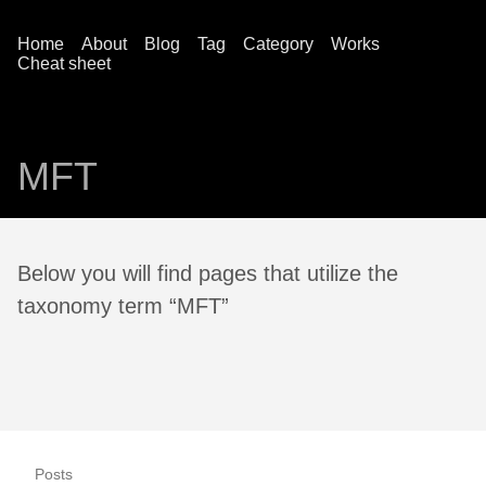
Home
About
Blog
Tag
Category
Works
Cheat sheet
MFT
Below you will find pages that utilize the
taxonomy term “MFT”
Posts