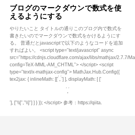
ブログのマークダウンで数式を使
えるようにする
やりたいこと タイトルの通りこのブログ内で数式を
書きたいのでマークダウンで数式をかけるようにす
る。 普通だとjavascriptで以下のようなコードを追加
すればよい。 <script type="text/javascript" async
src="https://cdnjs.cloudflare.com/ajax/libs/mathjax/2.7.7/M
config=TeX-MML-AM_CHTML"> </script> <script
type="text/x-mathjax-config"> MathJax.Hub.Config({
′
,
′
′
′
,
tex2jax: { inlineMath: [['
'] ], displayMath: [ ['
′
,
′
′
′
,
'], ["\\[","\\]"] ] } }); </script> 参考：https://qiita.