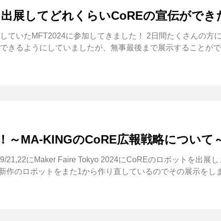
した!出展してどれくらいCoREの宣伝がで
ていたMFT2024に参加してきました！ 2日間たくさんの
できるようにしていましたが、無事最後まで展示することがで
す！～MA-KINGのCoRE広報戦略について
22にMaker Faire Tokyo 2024にCoREのロボットを出展
ら新作のロボットをまた1から作り直しているのでその展示をしま