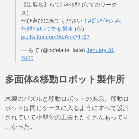
【出展名】らて/ ｽﾀｯｸｻﾝ (らてのワーク
ス)
ぜひ遊びに来てください！
#ｾﾞﾝﾏｲﾁｬﾝ
#ｽ
ﾀｯｸｻﾝ
#いつでも歯車
(仮)
pic.twitter.com/XcAhKYIh27
— らて (@cofelatte_latte)
January 31,
2025
多面体&移動ロボット製作所
木製のパズルと移動ロボットの展示。移動ロ
ボットは同じケースに入るようにすべて設計
されていて小型化の工夫もたくさんあってす
ごかった。