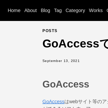
Home
About
Blog
Tag
Category
Works
POSTS
GoAcce
September 13, 2021
GoAccess
GoAccess
はwebサイト等の