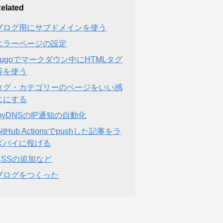
elated
ブログ用にサブドメインを使う
エラーページの設定
hugoでマークダウン中にHTMLタグ
等を使う
タグ・カテゴリーのページをいい感
じにする
myDNSのIP通知の自動化
GitHub Actionsでpushした記事をラ
ズパイに投げる
CSSの追加など
ブログをつくった