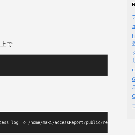
R
pi上で