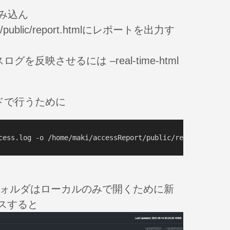
読み込ん
rt/public/report.htmlにレポートを出力す
反映させるには –real-time-html
ドで行うために
ic/というフォルダはローカルのみで開くために新
スすると