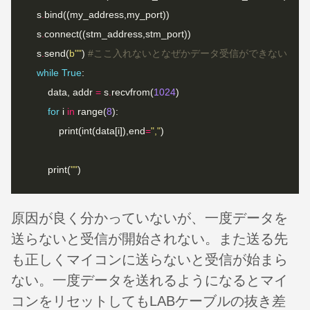
    s
.
    s
.
    s
.
send(
b
""
) 
#ここ入れないとなぜかデータ受信ができない
while
True
        data, addr 
=
 s
.
recvfrom(
1024
for
 i 
in
 range(
8
            print(int(data[i]),end
=
","
        print(
""
原因が良く分かっていないが、一度データを
送らないと受信が開始されない。また送る先
も正しくマイコンに送らないと受信が始まら
ない。一度データを送れるようになるとマイ
コンをリセットしてもLABケーブルの抜き差