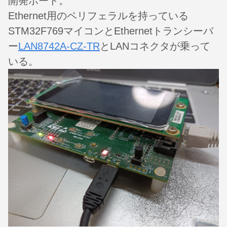
開発ボード。
Ethernet用のペリフェラルを持っている
STM32F769マイコンとEthernetトランシーバ
ー
LAN8742A-CZ-TR
とLANコネクタが乗って
いる。