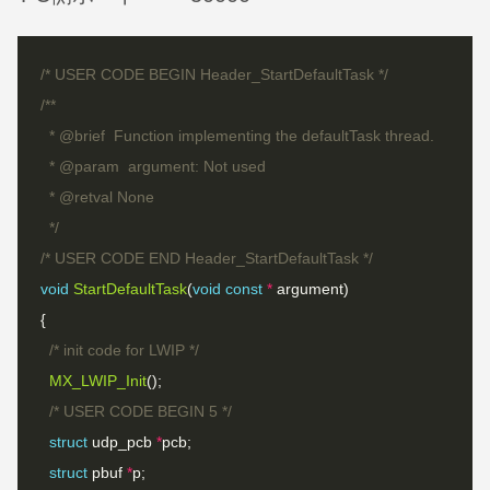
/* USER CODE BEGIN Header_StartDefaultTask */
  */
/* USER CODE END Header_StartDefaultTask */
void
StartDefaultTask
(
void
const
*
/* init code for LWIP */
MX_LWIP_Init
/* USER CODE BEGIN 5 */
struct
 udp_pcb 
*
struct
 pbuf 
*