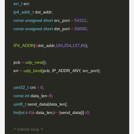
err_t
ip4_addr_t
const
unsigned
short
 src_port 
=
54321
const
unsigned
short
 dst_port 
=
50000
IP4_ADDR
(
&
dst_addr,
169
,
254
,
137
,
86
  pcb 
=
udp_new
  err 
=
udp_bind
uint32_t
 cnt 
=
0
const
int
 data_len
=
8
uint8_t
for
(
int
 i
=
0
;i
<
data_len;i
++
)send_data[i]
=
0
/* Infinite loop */