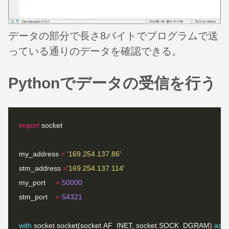
データの部分で長さ8バイトでプログラムで送
っている通りのデータを確認できる。
Pythonでデータの受信を行う
import
my_address 
=
'169.254.137.86'
stm_address 
=
'169.254.137.114'
my_port     
=
50000
stm_port    
=
54321
with
 socket
.
socket(socket
.
AF_INET, socket
.
SOCK_DGRAM) 
as
 s