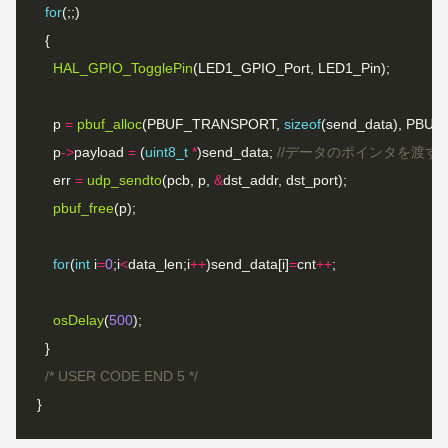
for
HAL_GPIO_TogglePin
    p 
=
pbuf_alloc
(PBUF_TRANSPORT, 
sizeof
(send_data), PBUF
    p
->
payload 
=
 (
uint8_t
*
)send_data; 
    err 
=
udp_sendto
(pcb, p, 
&
pbuf_free
for
(
int
 i
=
0
;i
<
data_len;i
++
)send_data[i]
=
cnt
++
osDelay
(
500
/* USER CODE END 5 */