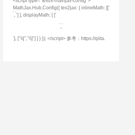
<script type="text/x-mathjax-config">
MathJax.Hub.Config({ tex2jax: { inlineMath: [['
′
,
′
′
′
,
'] ], displayMath: [ ['
′
,
′
′
′
,
'], ["\\[","\\]"] ] } }); </script> 参考：https://qiita.