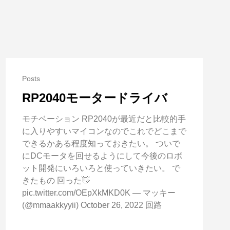
Posts
RP2040モータードライバ
モチベーション RP2040が最近だと比較的手
に入りやすいマイコンなのでこれでどこまで
できるかある程度知っておきたい。 ついで
にDCモータを回せるようにして今後のロボ
ット開発にいろいろと使っていきたい。 で
l?
きたもの 回った👋
JOqTn&gatewayAdapt=glo2jpn
pic.twitter.com/OEpXkMKD0K — マッキー
(@mmaakkyyii) October 26, 2022 回路