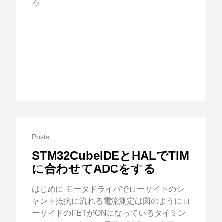
ろ
Posts
STM32CubeIDEとHALでTIM
に合わせてADCをする
はじめに モータドライバでローサイドのシ
ャント抵抗に流れる電流測定は図のようにロ
ーサイドのFETがONになっているタイミン