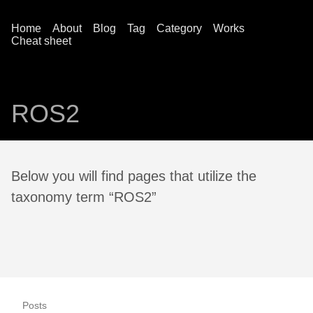
Home
About
Blog
Tag
Category
Works
Cheat sheet
ROS2
Below you will find pages that utilize the
taxonomy term “ROS2”
Posts