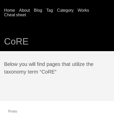
Home
About
Blog
Tag
Category
Works
Cheat sheet
CoRE
Below you will find pages that utilize the
taxonomy term “CoRE”
Posts