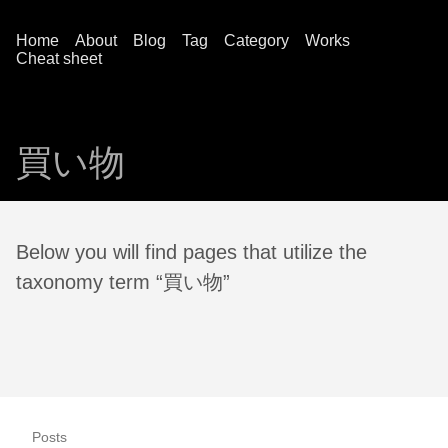
Home
About
Blog
Tag
Category
Works
Cheat sheet
買い物
Below you will find pages that utilize the
taxonomy term “買い物”
Posts