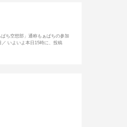
ちぱち空想部」通称もぁぱちの参加
日／ いよいよ本日15時に、投稿